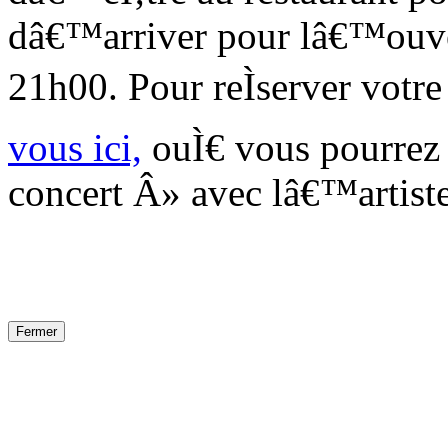
dâ€™arriver pour lâ€™ouver
21h00. Pour reÌserver votre 
vous ici,
ouÌ€ vous pourrez 
concert Â» avec lâ€™artiste
Fermer