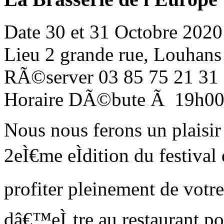
Date
30 et 31 Octobre 2020
Lieu
2 grande rue, Louhans
RÃ©server
03 85 75 21 31
Horaire
DÃ©bute Ã 19h0
Nous nous ferons un plaisir
2eÌ€me eÌdition du festival
profiter pleinement de votr
dâ€™eÌ‚tre au restaurant po